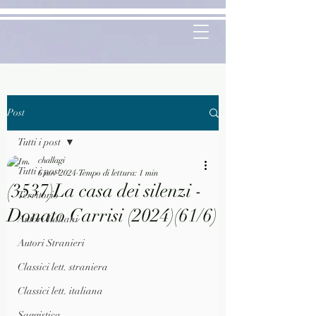
Post
Tutti i post
challagi
Tutti i post
6 nov 2024
Tempo di lettura: 1 min
(3537)La casa dei silenzi -
Territorio
Donato Carrisi (2024)(61/6)
Autori Italiani
Autori Stranieri
Classici lett. straniera
Classici lett. italiana
Saggistica