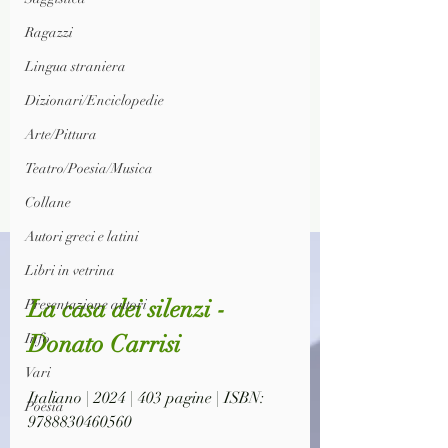
Ragazzi
Lingua straniera
Dizionari/Enciclopedie
Arte/Pittura
Teatro/Poesia/Musica
Collane
Autori greci e latini
Libri in vetrina
La casa dei silenzi - 
Presentazione autori
Donato Carrisi
Info
Vari
Italiano | 2024 | 403 pagine | ISBN: 
Poesia
9788830460560