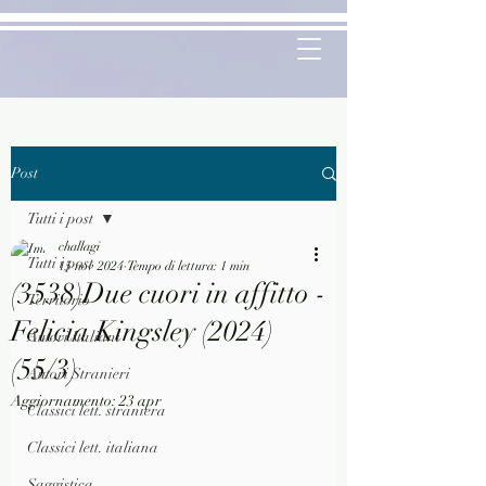
Post
Tutti i post
challagi
Tutti i post
15 nov 2024
Tempo di lettura: 1 min
(3538)Due cuori in affitto -
Territorio
Felicia Kingsley (2024)
Autori Italiani
(55/3)
Autori Stranieri
Aggiornamento:
23 apr
Classici lett. straniera
Classici lett. italiana
Saggistica