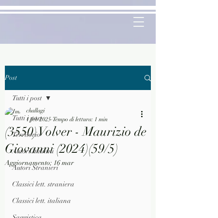
Post
Tutti i post
challagi
Tutti i post
1 feb 2025
Tempo di lettura: 1 min
(3550) Volver - Maurizio de
Territorio
Giovanni (2024)(59/5)
Autori Italiani
Aggiornamento:
16 mar
Autori Stranieri
Classici lett. straniera
Classici lett. italiana
Saggistica