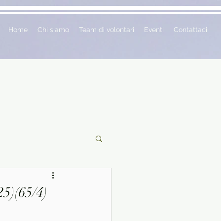
Home
Chi siamo
Team di volontari
Eventi
Contattaci
ciclopedie
5)(65/4)
 vetrina