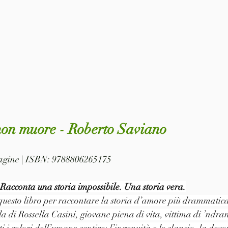
on muore - Roberto Saviano
 pagine | ISBN: 9788806265175
Racconta una storia impossibile. Una storia vera.
 questo libro per raccontare la storia d’amore più drammatica 
la di Rossella Casini, giovane piena di vita, vittima di ’ndr
ti i colori dell’umano sentire: l’ingenuità e lo slancio, la devo