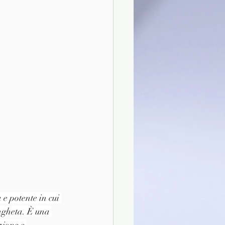
e potente in cui 
angheta. È una 
zione e 