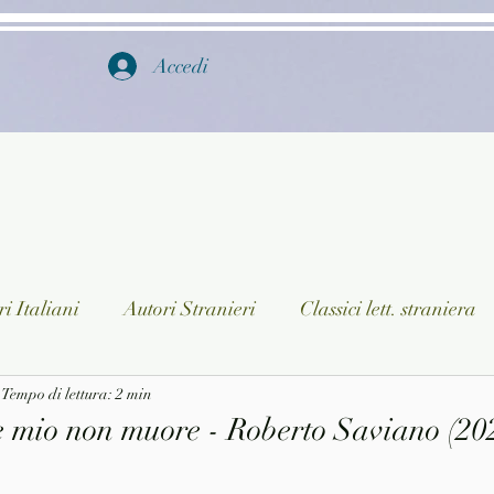
Accedi
i Italiani
Autori Stranieri
Classici lett. straniera
istica
Tempo di lettura: 2 min
Ragazzi
Lingua straniera
Dizionari/En
 mio non muore - Roberto Saviano (202
a/Musica
Collane
Autori greci e latini
Libri in