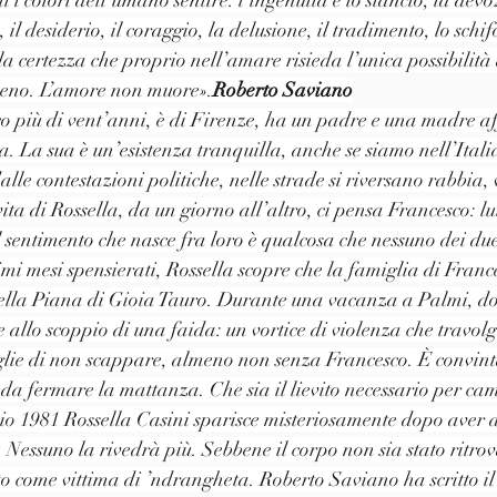
, il desiderio, il coraggio, la delusione, il tradimento, lo schif
a certezza che proprio nell’amare risieda l’unica possibilità d
meno. L’amore non muore».
Roberto Saviano
o più di vent’anni, è di Firenze, ha un padre e una madre af
 La sua è un’esistenza tranquilla, anche se siamo nell’Italia 
lle contestazioni politiche, nelle strade si riversano rabbia,
ita di Rossella, da un giorno all’altro, ci pensa Francesco: lu
Il sentimento che nasce fra loro è qualcosa che nessuno dei d
imi mesi spensierati, Rossella scopre che la famiglia di Franc
ella Piana di Gioia Tauro. Durante una vacanza a Palmi, do
e allo scoppio di una faida: un vortice di violenza che travolge 
glie di non scappare, almeno non senza Francesco. È convinta
 da fermare la mattanza. Che sia il lievito necessario per cam
raio 1981 Rossella Casini sparisce misteriosamente dopo aver 
 Nessuno la rivedrà più. Sebbene il corpo non sia stato ritrov
to come vittima di ’ndrangheta. Roberto Saviano ha scritto i