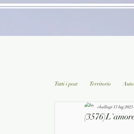
Tutti i post
Territorio
Autor
Classici lett. italiana
challagi
13 lug 2025
Sagg
(3576)L'amore
Arte/Pittura
Teatro/Poesi