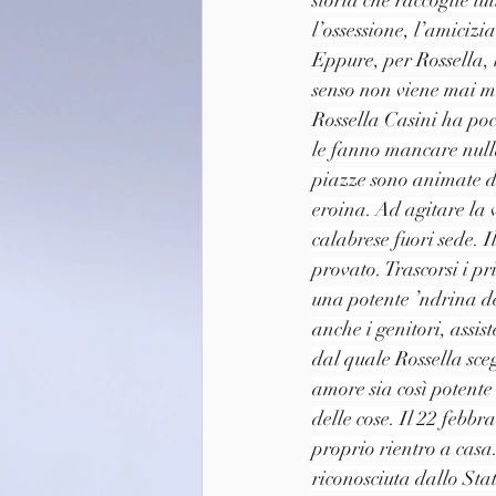
l’ossessione, l’amicizia
Eppure, per Rossella, l
senso non viene mai 
Rossella Casini ha poc
le fanno mancare nulla.
piazze sono animate da
eroina. Ad agitare la v
calabrese fuori sede. 
provato. Trascorsi i pr
una potente ’ndrina d
anche i genitori, assist
dal quale Rossella sce
amore sia così potente
delle cose. Il 22 febb
proprio rientro a casa.
riconosciuta dallo Sta