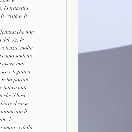
o, la tragedia. 
i verità e di 
fettuosi che non 
del ’77, le 
 violenza, molta 
i è uno studente 
ue aveva mai 
esco è legata a 
ve ha portato 
tutto e tutti, 
 che il loro 
biare il corso 
annunciato il 
ato, è 
l romanzo della 