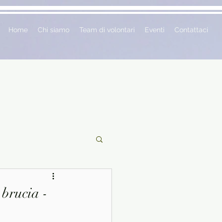
Home
Chi siamo
Team di volontari
Eventi
Contattaci
ciclopedie
 brucia -
 vetrina