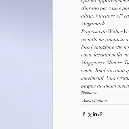
episodi apparentemente
sfiorano per caso e po
altrui. Vincitore 31ª 
Megamark.
Proposto da Walter Ve
segnalo un romanzo ai 
loro l’emozione che ho
vuoto lasciato nella vi
Maggiore e Minore. Tut
vuoto. Ruol racconta qu
movimenti. Una scrittu
pagine di questo inven
Romanzo
Autori Italiani