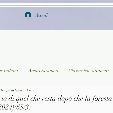
Accedi
i Italiani
Autori Stranieri
Classici lett. straniera
istica
Tempo di lettura: 1 min
Ragazzi
Lingua straniera
Dizionari/En
io di quel che resta dopo che la foresta
2024)(65/3)
a/Musica
Collane
Autori greci e latini
Libri in