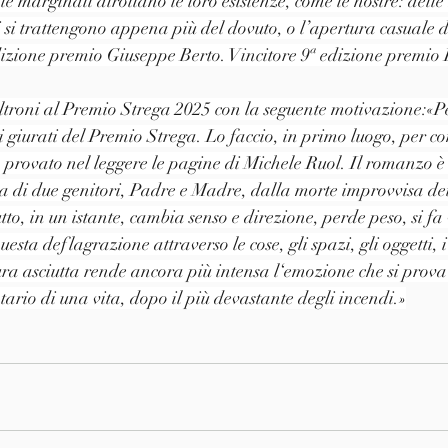
 marginali dirottano le loro esistenze, come le nostre: delle 
i si trattengono appena più del dovuto, o l’apertura casuale d
edizione premio Giuseppe Berto. Vincitore 9ª edizione premio
ltroni al Premio Strega 2025 con la seguente motivazione:«Pe
giurati del Premio Strega. Lo faccio, in primo luogo, per co
 provato nel leggere le pagine di Michele Ruol. Il romanzo è 
ta di due genitori, Padre e Madre, dalla morte improvvisa dei 
to, in un istante, cambia senso e direzione, perde peso, si fa
esta deflagrazione attraverso le cose, gli spazi, gli oggetti, 
ra asciutta rende ancora più intensa l‘emozione che si prova 
tario di una vita, dopo il più devastante degli incendi.»