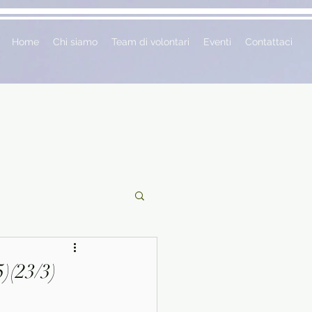
Home
Chi siamo
Team di volontari
Eventi
Contattaci
ciclopedie
)(23/3)
 vetrina