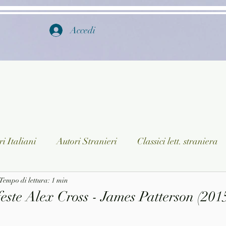
Accedi
i Italiani
Autori Stranieri
Classici lett. straniera
istica
Tempo di lettura: 1 min
Ragazzi
Lingua straniera
Dizionari/En
este Alex Cross - James Patterson (2015
a/Musica
Collane
Autori greci e latini
Libri in