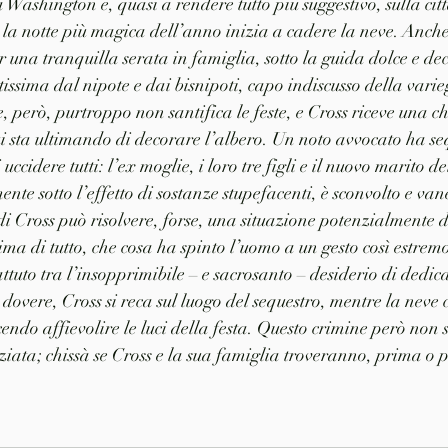
a Washington e, quasi a rendere tutto più suggestivo, sulla citt
 la notte più magica dell’anno inizia a cadere la neve. Anche
r una tranquilla serata in famiglia, sotto la guida dolce e de
ssima dal nipote e dai bisnipoti, capo indiscusso della varie
e, però, purtroppo non santifica le feste, e Cross riceve una 
cui sta ultimando di decorare l’albero. Un noto avvocato ha se
ccidere tutti: l’ex moglie, i loro tre figli e il nuovo marito d
nte sotto l’effetto di sostanze stupefacenti, è sconvolto e van
di Cross può risolvere, forse, una situazione potenzialmente d
ma di tutto, che cosa ha spinto l’uomo a un gesto così estremo
to tra l’insopprimibile – e sacrosanto – desiderio di dedicars
 dovere, Cross si reca sul luogo del sequestro, mentre la neve 
endo affievolire le luci della festa. Questo crimine però non 
iata; chissà se Cross e la sua famiglia troveranno, prima o po