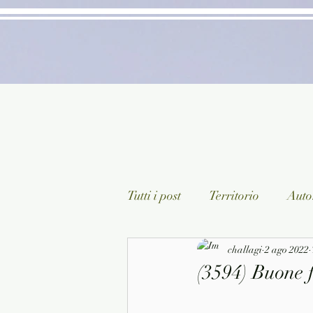
Tutti i post
Territorio
Autor
Classici lett. italiana
challagi
2 ago 2022
Sagg
(3594) Buone f
Arte/Pittura
Teatro/Poesi