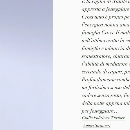
È la vigilia di Natale 
appresta a festeggiare
Cross tutto è pronto pe
l’energica nonna amati
famiglia Cross. Il mal
nell’attimo esatto in 
famiglia e minaccia di u
sequestratore, chiarame
l’abilità di mediatore 
cercando di capire, pri
Profondamente combattu
un fortissimo senso del
cadere senza sosta, fac
della notte appena iniz
per festeggiare…
Giallo Poliziesco Thriller
Autori Stranieri