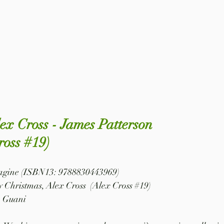
ex Cross - James Patterson
ross #19)
 pagine (ISBN13: 9788830443969)
y Christmas, Alex Cross  
(Alex Cross #19)
a Guani