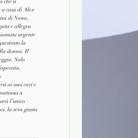
à che si 
 a casa di Alex 
cisa di Nana, 
gata e allegra 
chiamata urgente 
questrato la 
ella donna. Il 
eggia. Solo 
isperata, 
. 
i ai suoi cari e 
continua a 
sarà l’unico 
i, la sera giusta 