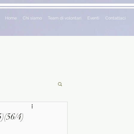
Home
Chi siamo
Team di volontari
Eventi
Contattaci
ciclopedie
5)(56/4)
 vetrina