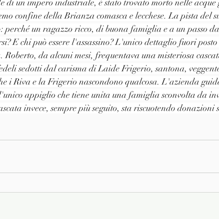
e di un impero industriale, è stato trovato morto nelle acque 
emo confine della Brianza comasca e lecchese. La pista del s
o: perché un ragazzo ricco, di buona famiglia e a un passo d
i? E chi può essere l'assassino? L'unico dettaglio fuori posto
a. Roberto, da alcuni mesi, frequentava una misteriosa cascata
deli sedotti dal carisma di Laide Frigerio, santona, veggente 
he i Riva e la Frigerio nascondono qualcosa. L'azienda guid
l'unico appiglio che tiene unita una famiglia sconvolta da inv
 cascata invece, sempre più seguito, sta riscuotendo donazioni 