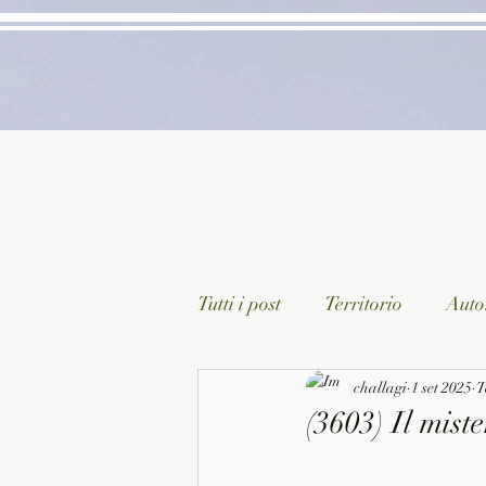
Tutti i post
Territorio
Autor
Classici lett. italiana
challagi
1 set 2025
Sagg
T
(3603) Il mist
Arte/Pittura
Teatro/Poesi