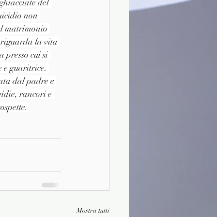
ghiacciate del 
uicidio non 
al matrimonio 
 riguarda la vita 
 presso cui si 
e guaritrice. 
ata dal padre e 
idie, rancori e 
sospette.
Mostra tutti