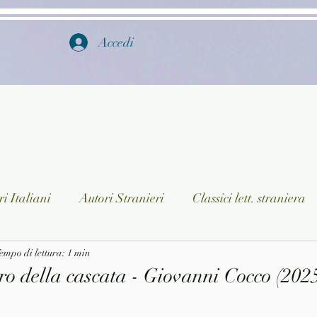
Accedi
i Italiani
Autori Stranieri
Classici lett. straniera
istica
empo di lettura: 1 min
Ragazzi
Lingua straniera
Dizionari/En
ero della cascata - Giovanni Cocco (202
a/Musica
Collane
Autori greci e latini
Libri in