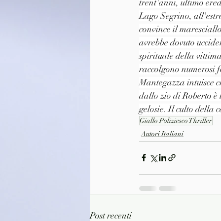
trent'anni, ultimo ered
Lago Segrino, all'estr
convince il maresciall
avrebbe dovuto ucciders
spirituale della vittim
raccolgono numerosi fe
Mantegazza intuisce c
dallo zio di Roberto è 
gelosie. Il culto della
Giallo Poliziesco Thriller
Autori Italiani
Post recenti