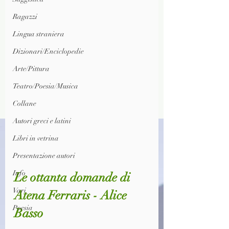
Ragazzi
Lingua straniera
Dizionari/Enciclopedie
Arte/Pittura
Teatro/Poesia/Musica
Collane
Autori greci e latini
Libri in vetrina
Presentazione autori
Info
Le ottanta domande di 
Vari
Atena Ferraris - Alice 
Poesia
Basso