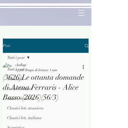
Post
Tutti i post
challagi
Tutti i post
11 feb
Tempo di lettura: 1 min
(3626)Le ottanta domande
Territorio
di Atena Ferraris - Alice
Autori Italiani
Basso (2026)(56/3)
Autori Stranieri
Classici lett. straniera
Classici lett. italiana
Saggistica