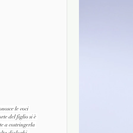
nosce le voci 
e del figlio si è 
e a costringerla 
lta dialoghi, 