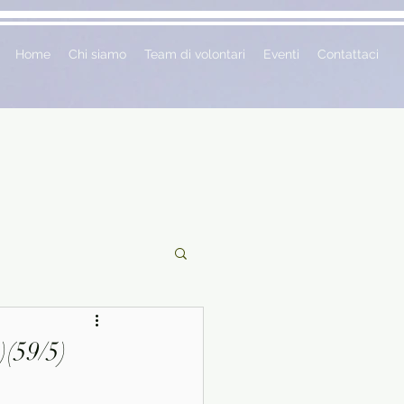
Home
Chi siamo
Team di volontari
Eventi
Contattaci
ciclopedie
)(59/5)
 vetrina