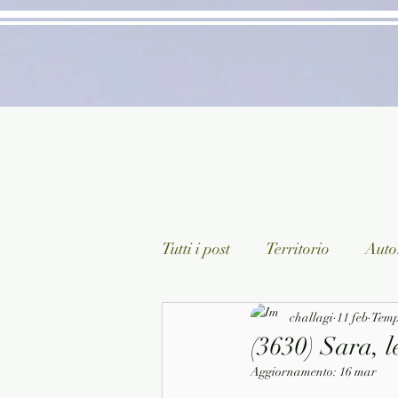
Tutti i post
Territorio
Autor
Classici lett. italiana
challagi
11 feb
Sagg
Tempo
(3630) Sara, l
Aggiornamento:
16 mar
Arte/Pittura
Teatro/Poesi