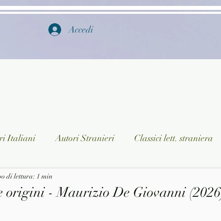
Accedi
i Italiani
Autori Stranieri
Classici lett. straniera
istica
 di lettura: 1 min
Ragazzi
Lingua straniera
Dizionari/En
e origini - Maurizio De Giovanni (2026
a/Musica
Collane
Autori greci e latini
Libri in