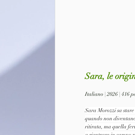
Sara, le orig
Italiano | 2026 | 416
Sara Morozzi sa stare a
quando non diventano p
ritirata, ma quella fer
a rientrare in campo p