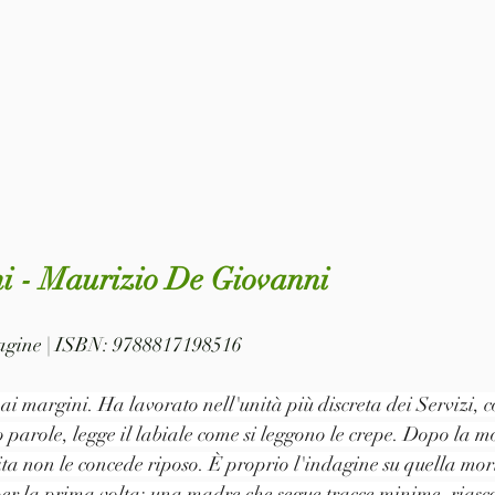
ini - Maurizio De Giovanni
 pagine | ISBN: 9788817198516
i margini. Ha lavorato nell'unità più discreta dei Servizi, co
arole, legge il labiale come si leggono le crepe. Dopo la mort
ita non le concede riposo. È proprio l'indagine su quella mort
er la prima volta: una madre che segue tracce minime, riasco