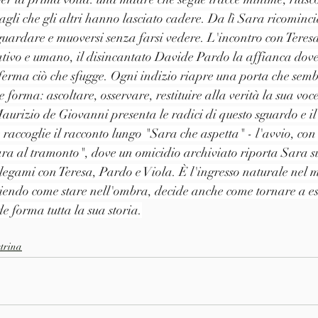
tagli che gli altri hanno lasciato cadere. Da lì Sara ricominci
guardare e muoversi senza farsi vedere. L'incontro con Teres
tivo e umano, il disincantato Davide Pardo la affianca dove 
ferma ciò che sfugge. Ogni indizio riapre una porta che sembr
forma: ascoltare, osservare, restituire alla verità la sua voc
Maurizio de Giovanni presenta le radici di questo sguardo e i
e raccoglie il racconto lungo "Sara che aspetta" - l'avvio, con
Sara al tramonto", dove un omicidio archiviato riporta Sara su
i legami con Teresa, Pardo e Viola. È l'ingresso naturale nel 
iendo come stare nell'ombra, decide anche come tornare a esi
e forma tutta la sua storia.
etrina