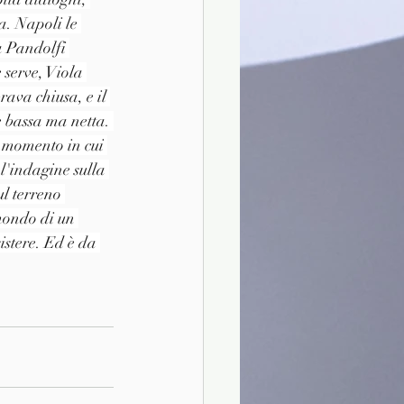
a. Napoli le 
a Pandolfi 
serve, Viola 
ava chiusa, e il 
e bassa ma netta. 
l momento in cui 
 l'indagine sulla 
l terreno 
mondo di un 
stere. Ed è da 