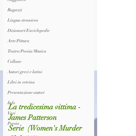
Ragazzi
Lingua straniera
Dizionari/Enciclopedie
Arte/Pittura
Teatro/Poesia/Musica
Collane
Autori greci e latini
Libri in vetrina
Presentazione autori
Info
La tredicesima vittima - 
Vari
James Patterson
Poesia
Serie  
(Women's Murder 