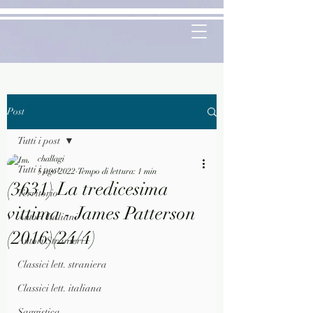
Post
Tutti i post
challagi
Tutti i post
5 ago 2022
Tempo di lettura: 1 min
(3631) La tredicesima
Territorio
vittima - James Patterson
Autori Italiani
(2016)(24/4)
Autori Stranieri
Classici lett. straniera
Classici lett. italiana
Saggistica