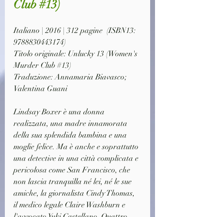
Club #13)
Italiano | 2016 | 312 pagine  (ISBN13: 
9788830443174)
Titolo originale: Unlucky 13 
(Women's 
Murder Club #13)
Traduzione: Annamaria Biavasco; 
Valentina Guani
Lindsay Boxer è una donna 
realizzata, una madre innamorata 
della sua splendida bambina e una 
moglie felice. Ma è anche e soprattutto 
una detective in una città complicata e 
pericolosa come San Francisco, che 
non lascia tranquilla né lei, né le sue 
amiche, la giornalista Cindy Thomas, 
il medico legale Claire Washburn e 
l'avvocato Yuki Castellano. Quattro 