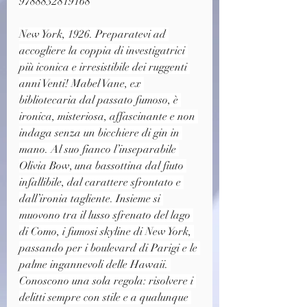
9788832819168
New York, 1926. Preparatevi ad 
accogliere la coppia di investigatrici 
più iconica e irresistibile dei ruggenti 
anni Venti! Mabel Vane, ex 
bibliotecaria dal passato fumoso, è 
ironica, misteriosa, affascinante e non 
indaga senza un bicchiere di gin in 
mano. Al suo fianco l’inseparabile 
Olivia Bow, una bassottina dal fiuto 
infallibile, dal carattere sfrontato e 
dall’ironia tagliente. Insieme si 
muovono tra il lusso sfrenato del lago 
di Como, i fumosi skyline di New York, 
passando per i boulevard di Parigi e le 
palme ingannevoli delle Hawaii. 
Conoscono una sola regola: risolvere i 
delitti sempre con stile e a qualunque 