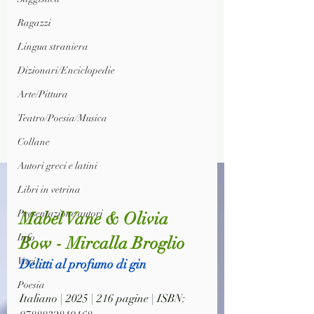
Ragazzi
Lingua straniera
Dizionari/Enciclopedie
Arte/Pittura
Teatro/Poesia/Musica
Collane
Autori greci e latini
Libri in vetrina
Presentazione autori
Mabel Vane & Olivia 
Info
Bow - Mircalla Broglio
Vari
Delitti al profumo di gin
Poesia
Italiano | 2025 | 216 pagine | ISBN: 