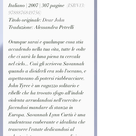
Italiano | 2007 | 307 pagine  
(ISBN13: 
9788876849756)
Titolo originale: 
Dear John
Traduzione: Alessandra Petrelli
Ovunque sarai e qualunque cosa stia 
accadendo nella tua vita, tutte le volte 
che ci sarà la luna piena tu cercala 
nel cielo... Così gli scriveva Savannah 
quando a dividerli era solo l'oceano, e 
aspettavano di potersi riabbracciare. 
John Tyree è un ragazzo solitario e 
ribelle che ha trovato sfogo all'indole 
violenta arruolandosi nell'esercito e 
facendosi mandare di stanza in 
Europa. Savannah Lynn Curtis è una 
studentessa esuberante e idealista che 
trascorre l'estate dedicandosi al 