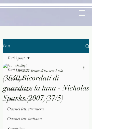
Post
Tutti i post
challagi
Tutti i post
7 set 2022
Tempo di lettura: 1 min
(3640)Ricordati di
Territorio
guardare la luna - Nicholas
Autori Italiani
Sparks (2007)(37/5)
Autori Stranieri
Classici lett. straniera
Classici lett. italiana
Saggistica