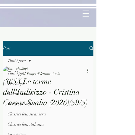
Post
Tutti i post
challagi
Tutti i post
11 giu
Tempo di lettura: 1 min
(3653)Le terme
Territorio
dell'Indirizzo - Cristina
Autori Italiani
Cassar Scalia (2026)(59/5)
Autori Stranieri
Classici lett. straniera
Classici lett. italiana
Saggistica