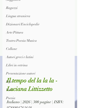
Ragazzi
Lingua straniera
Dizionari/Enciclopedie
Arte/Pittura
Teatro/Poesia/Musica
Collane
Autori greci e latini
Libri in vetrina
Presentazione autori
Il tempo del la la la - 
Info
Luciana Littizzetto
Vari
Poesia
Italiano | 2026 | 300 pagine | ISBN: 
9788804761648