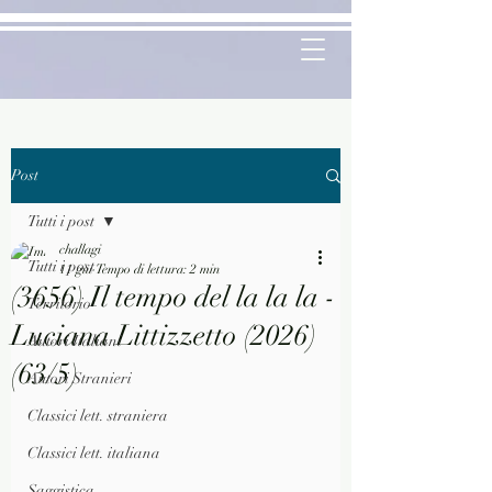
Post
Tutti i post
challagi
Tutti i post
11 giu
Tempo di lettura: 2 min
(3656) Il tempo del la la la -
Territorio
Luciana Littizzetto (2026)
Autori Italiani
(63/5)
Autori Stranieri
Classici lett. straniera
Classici lett. italiana
Saggistica