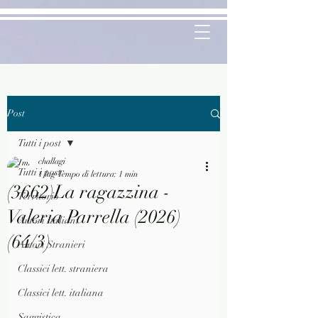
Post
Tutti i post
challagi
Tutti i post
1 lug
Tempo di lettura: 1 min
(3662)La ragazzina -
Territorio
Valeria Parrella (2026)
Autori Italiani
(64/3)
Autori Stranieri
Classici lett. straniera
Classici lett. italiana
Saggistica