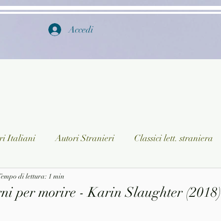
Accedi
i Italiani
Autori Stranieri
Classici lett. straniera
istica
empo di lettura: 1 min
Ragazzi
Lingua straniera
Dizionari/En
rni per morire - Karin Slaughter (2018)
a/Musica
Collane
Autori greci e latini
Libri in