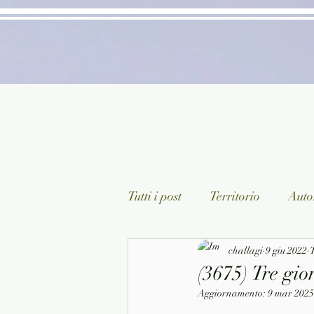
Tutti i post
Territorio
Autor
Classici lett. italiana
challagi
9 giu 2022
Sagg
T
(3675) Tre gio
Aggiornamento:
9 mar 2025
Arte/Pittura
Teatro/Poesi