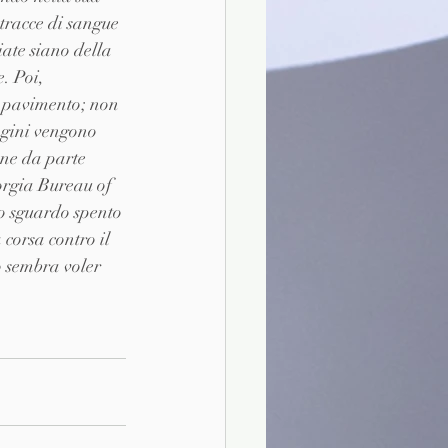
 tracce di sangue 
ate siano della 
. Poi, 
l pavimento; non 
agini vengono 
one da parte 
eorgia Bureau of 
lo sguardo spento 
 corsa contro il 
o sembra voler 