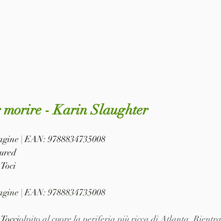
er morire - Karin Slaughter 
 pagine | EAN: 9788834735008
tured
Toci
 pagine | EAN: 9788834735008
Tocci
olpito al cuore la periferia più ricca di Atlanta. Rientr