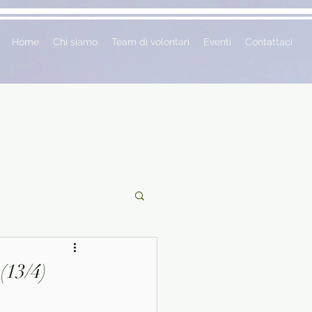
Home
Chi siamo
Team di volontari
Eventi
Contattaci
ciclopedie
(13/4)
 vetrina