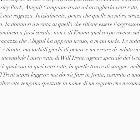
Ansley Park, Abigail Campano trova ad accoglierla vetri rotti,
di una ragazza. Inizialmente, pensa che quelle membra strazi
 la donna si avventa su quello che ritiene essere l'aggressore
comincia a farsi strada: non è di Emma quel corpo riverso su
l ragazzo che Abigail ha appena ucciso, a mani nude. Le ind
i Atlanta, ma torbidi giochi di potere e un errore di valutazi
 inevitabile l'intervento di Will Trent, agente speciale del G
'è qualcosa in quei vetri rotti, in quelle tracce di sangue, nel
l Trent saprà leggere: ma dovrà fare in fretta, costretto a una
altre vite vengano spezzate in nome di un segreto che nessun