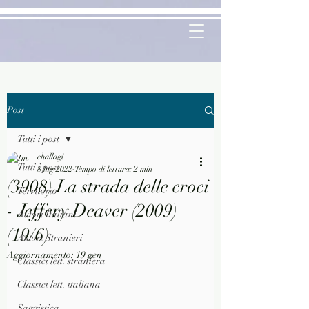
Post
Tutti i post
challagi
Tutti i post
8 lug 2022
Tempo di lettura: 2 min
(3908) La strada delle croci
Territorio
- Jeffery Deaver (2009)
Autori Italiani
(19/6)
Autori Stranieri
Aggiornamento:
19 gen
Classici lett. straniera
Classici lett. italiana
Saggistica