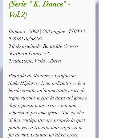
(Serie " K. Dance" - 
Vol.2)
Italiano | 2009 | 498 pagine  (ISBN13: 
9788817036818)
Titolo originale: Roadside Crosses 
(Kathryn Dance 
#2
)
Traduzione: Viola Alberti
Penisola di Monterey, California. 
Sulla Highway 1, un poliziotto vede a 
bordo strada un’inquietante croce di 
legno su cui è incisa la data del giorno 
dopo: pensa a un errore, o a uno 
scherzo di pessimo gusto. Non sa che 
di lì a ventiquattr’ore proprio in quel 
punto verrà trovata una ragazza in 
fin di vita. Quando un’altra croce 