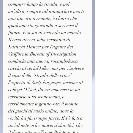
compare lungo la strada, e poi 
un’altra, sempre ad annunciare morti 
non ancora avvenute, è chiaro che 
qualcuno sta giocando a scrivere il 
futuro. E si sta divertendo un mondo. 
Il caso arriva sulla scrivania di 
Kathryn Dance: per l’agente del 
California Bureau of Investigation 
comincia una nuova, rocambolesca 
caccia al serial killer; ma per risolvere 
il caso della “strada delle croci” 
l’esperta di 
body language
, insieme al 
collega O’Neil, dovrà muoversi in un 
territorio a lei sconosciuto, e 
terribilmente ingannevole: il mondo 
dei giochi di ruolo online, dove la 
verità ha fin troppe facce. Ed è lì, tra 
social network e universi sintetici, che 
il diciassettenne Travis Brigham ha 