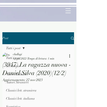
Post
Tutti i post
challagi
Tutti i post
14 giu 2022
Tempo di lettura: 1 min
(3947) La ragazza nuova -
Territorio
Daniel Silva (2020)(12/2)
Autori Italiani
Aggiornamento:
27 nov 2023
Autori Stranieri
Classici lett. straniera
Classici lett. italiana
Saggistica