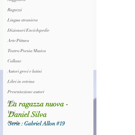
Ragazzi
Lingua straniera
Dizionari/Enciclopedie
Arte/Pittura
Teatro/Poesia/Musica
Collane
Autori greci e latini
Libri in vetrina
Presentazione autori
Info
La ragazza nuova - 
Vari
Daniel Silva
Poesia
Serie : Gabriel Allon 
#19