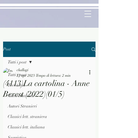
Post
Tutti i post
challagi
Tutti i post
27 apr 2023
Tempo di lettura: 2 min
(4113)La cartolina - Anne
Territorio
Berest (2022)(01/5)
Autori Italiani
Autori Stranieri
Classici lett. straniera
Classici lett. italiana
Saggistica