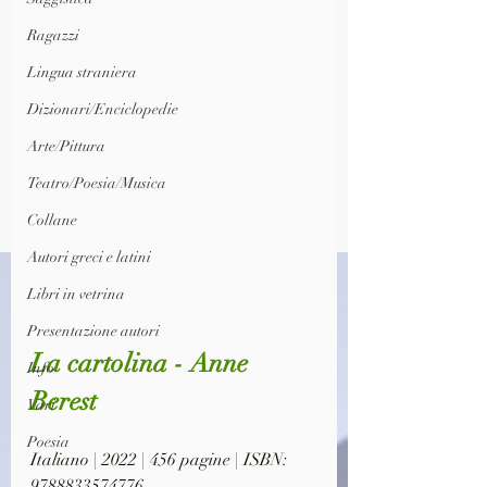
Ragazzi
Lingua straniera
Dizionari/Enciclopedie
Arte/Pittura
Teatro/Poesia/Musica
Collane
Autori greci e latini
Libri in vetrina
Presentazione autori
La cartolina - Anne 
Info
Berest
Vari
Poesia
Italiano | 2022 | 456 pagine | ISBN: 
9788833574776