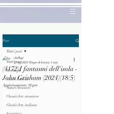
Post
Tutti i post
challagi
Tutti i post
27 lug 2024
Tempo di lettura: 1 min
(4172)I fantasmi dell'isola -
Territorio
John Grisham (2024)(18/5)
Autori Italiani
Aggiornamento:
18 gen
Autori Stranieri
Classici lett. straniera
Classici lett. italiana
Saggistica