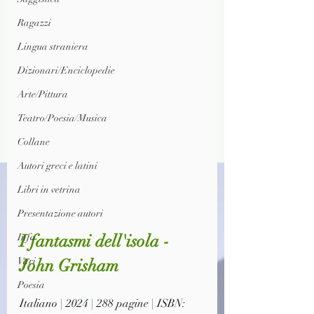
Ragazzi
Lingua straniera
Dizionari/Enciclopedie
Arte/Pittura
Teatro/Poesia/Musica
Collane
Autori greci e latini
Libri in vetrina
Presentazione autori
I fantasmi dell'isola - 
Info
John Grisham
Vari
Poesia
Italiano | 2024 | 288 pagine | ISBN: 