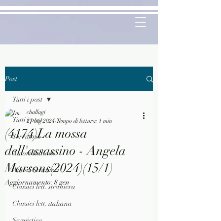
Post
Tutti i post
challagi
Tutti i post
27 lug 2024
Tempo di lettura: 1 min
(4174)La mossa
Territorio
dell'assassino - Angela
Autori Italiani
Marsons(2024)(15/1)
Autori Stranieri
Aggiornamento:
8 gen
Classici lett. straniera
Classici lett. italiana
Saggistica