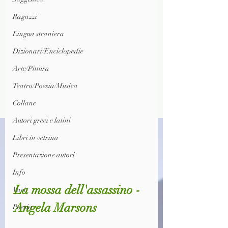
Ragazzi
Lingua straniera
Dizionari/Enciclopedie
Arte/Pittura
Teatro/Poesia/Musica
Collane
Autori greci e latini
Libri in vetrina
Presentazione autori
Info
La mossa dell'assassino - 
Vari
Angela Marsons
Poesia