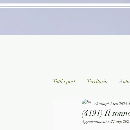
Tutti i post
Territorio
Autor
Classici lett. italiana
challagi
1 feb 2025
Sagg
T
(4191) Il sonn
Aggiornamento:
27 ago 202
Arte/Pittura
Teatro/Poesi