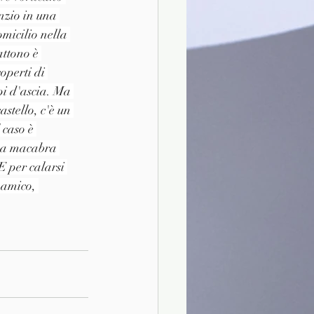
nzio in una 
micilio nella 
attono è 
operti di 
i d'ascia. Ma 
astello, c'è un 
 caso è 
una macabra 
 per calarsi 
 amico, 