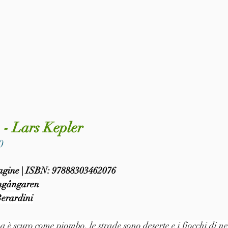
 - Lars Kepler
0
 pagine | ISBN: 97888303462076
gångaren
erardini
a è scuro come piombo, le strade sono deserte e i fiocchi di n