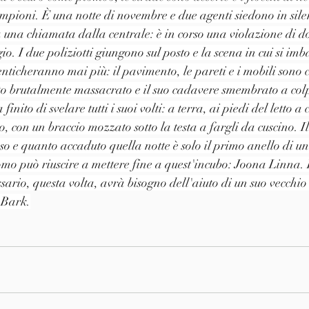
lampioni. È una notte di novembre e due agenti siedono in sile
una chiamata dalla centrale: è in corso una violazione di do
o. I due poliziotti giungono sul posto e la scena in cui si imb
ticheranno mai più: il pavimento, le pareti e i mobili sono c
to brutalmente massacrato e il suo cadavere smembrato a colp
inito di svelare tutti i suoi volti: a terra, ai piedi del letto a c
o, con un braccio mozzato sotto la testa a fargli da cuscino. Il
o e quanto accaduto quella notte è solo il primo anello di 
mo può riuscire a mettere fine a quest'incubo: Joona Linna. E
sario, questa volta, avrà bisogno dell'aiuto di un suo vecchio
 Bark.