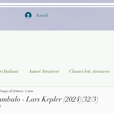
Accedi
i Italiani
Autori Stranieri
Classici lett. straniera
istica
empo di lettura: 1 min
Ragazzi
Lingua straniera
Dizionari/En
ambulo - Lars Kepler (2024)(32/3)
5
a/Musica
Collane
Autori greci e latini
Libri in