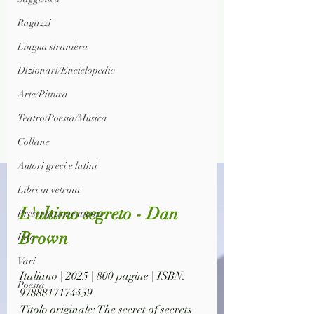
Ragazzi
Lingua straniera
Dizionari/Enciclopedie
Arte/Pittura
Teatro/Poesia/Musica
Collane
Autori greci e latini
Libri in vetrina
L'ultimo segreto - Dan 
Presentazione autori
Brown
Info
Vari
Italiano | 2025 | 800 pagine | ISBN: 
Poesia
9788817174459
Titolo originale: The secret of secrets