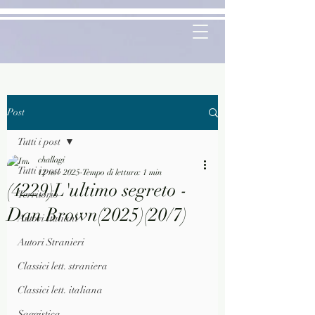
Post
Tutti i post
challagi
Tutti i post
12 nov 2025
Tempo di lettura: 1 min
(4229)L'ultimo segreto -
Territorio
Dan Brown(2025)(20/7)
Autori Italiani
Autori Stranieri
Classici lett. straniera
Classici lett. italiana
Saggistica