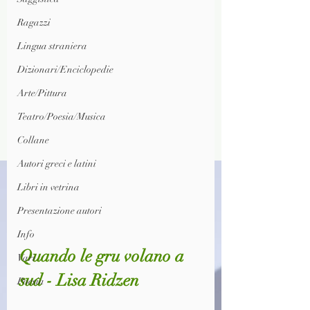
Ragazzi
Lingua straniera
Dizionari/Enciclopedie
Arte/Pittura
Teatro/Poesia/Musica
Collane
Autori greci e latini
Libri in vetrina
Presentazione autori
Info
Quando le gru volano a 
Vari
sud - Lisa Ridzen
Poesia