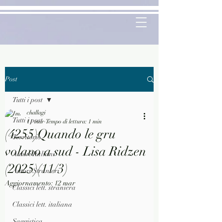
Post
Tutti i post
challagi
Tutti i post
11 mar
Tempo di lettura: 1 min
(4255)Quando le gru
Territorio
volano a sud - Lisa Ridzen
Autori Italiani
(2025)(11/3)
Autori Stranieri
Aggiornamento:
12 mar
Classici lett. straniera
Classici lett. italiana
Saggistica