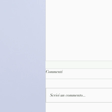
Commenti
Scrivi un commento...
(C0689)L'incertezza del domani