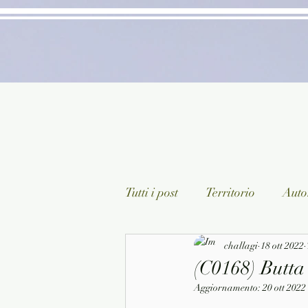
Tutti i post
Territorio
Autor
Classici lett. italiana
challagi
18 ott 2022
Sagg
(C0168) Butta 
Aggiornamento:
20 ott 2022
Arte/Pittura
Teatro/Poesi