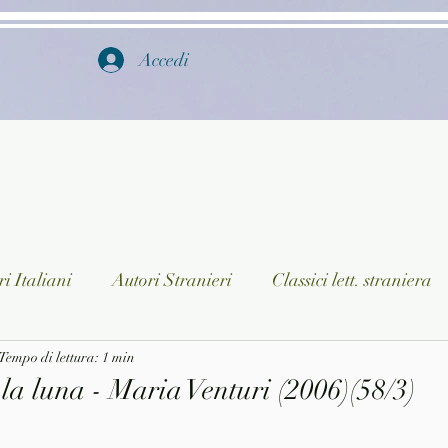
Accedi
i Italiani
Autori Stranieri
Classici lett. straniera
istica
Tempo di lettura: 1 min
Ragazzi
Lingua straniera
Dizionari/En
la luna - Maria Venturi (2006)(58/3)
a/Musica
Collane
Autori greci e latini
Libri in