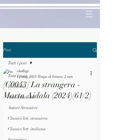
Post
Tutti i post
challagi
Tutti i post
13 mag 2025
Tempo di lettura: 2 min
(C0043) La strangera -
Territorio
Marta Aidala (2024)(61/2)
Autori Italiani
Autori Stranieri
Classici lett. straniera
Classici lett. italiana
Saggistica