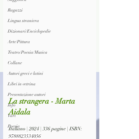
Ragazzi
Lingua straniera
Dizionari/Enciclopedie
Arte/Pittura
Teatro/Poesia/Musica
Collane
Autori greci e latini
Libri in vetrina
Presentazione autori
La strangera - Marta 
Info
Aidala
Vari
Poesia
Italiano | 2024 | 336 pagine | ISBN: 
9788823534056