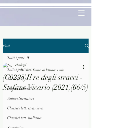
Post
Tutti i post
challagi
Tutti i post
21 dic 2024
Tempo di lettura: 1 min
(C0298)Il re degli stracci -
Territorio
Stefano Vicario (2021)(66/5)
Autori Italiani
Autori Stranieri
Classici lett. straniera
Classici lett. italiana
Saggistica