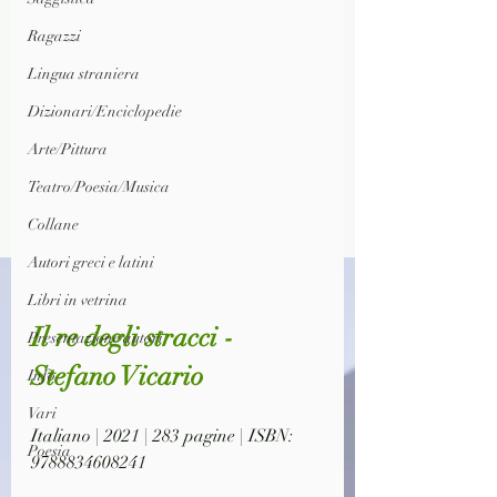
Ragazzi
Lingua straniera
Dizionari/Enciclopedie
Arte/Pittura
Teatro/Poesia/Musica
Collane
Autori greci e latini
Libri in vetrina
Il re degli stracci - 
Presentazione autori
Stefano Vicario
Info
Vari
Italiano | 2021 | 283 pagine | ISBN: 
Poesia
9788834608241