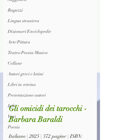
Ragazzi
Lingua straniera
Dizionari/Enciclopedie
Arte/Pittura
Teatro/Poesia/Musica
Collane
Autori greci e latini
Libri in vetrina
Presentazione autori
Info
Gli omicidi dei tarocchi - 
Vari
Barbara Baraldi
Poesia
Italiano | 2025 | 372 pagine | ISBN: 