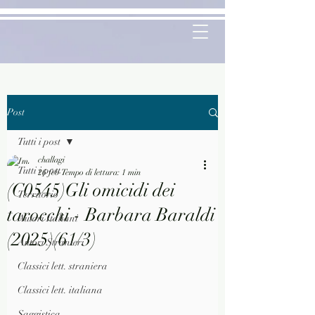
Post
Tutti i post
challagi
Tutti i post
26 feb
Tempo di lettura: 1 min
(C0545)Gli omicidi dei
Territorio
tarocchi - Barbara Baraldi
Autori Italiani
(2025)(61/3)
Autori Stranieri
Classici lett. straniera
Classici lett. italiana
Saggistica