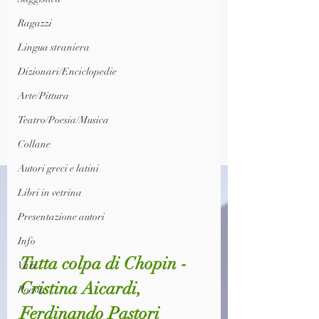
Ragazzi
Lingua straniera
Dizionari/Enciclopedie
Arte/Pittura
Teatro/Poesia/Musica
Collane
Autori greci e latini
Libri in vetrina
Presentazione autori
Info
Tutta colpa di Chopin - 
Vari
Cristina Aicardi, 
Poesia
Ferdinando Pastori