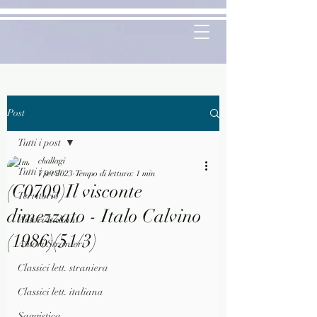
Post
Tutti i post
challagi
Tutti i post
7 set 2023
Tempo di lettura: 1 min
(C0709)Il visconte
Territorio
dimezzato - Italo Calvino
Autori Italiani
(1986)(51/3)
Autori Stranieri
Classici lett. straniera
Classici lett. italiana
Saggistica