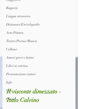
Ragazzi
Lingua straniera
Dizionari/Enciclopedie
Arte/Pittura
Teatro/Poesia/Musica
Collane
Autori greci e latini
Libri in vetrina
Presentazione autori
Info
Il visconte dimezzato - 
Vari
Italo Calvino
Poesia