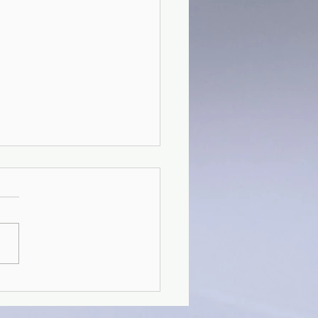
6) Poesie - Ana Rossetti
)(54/3)