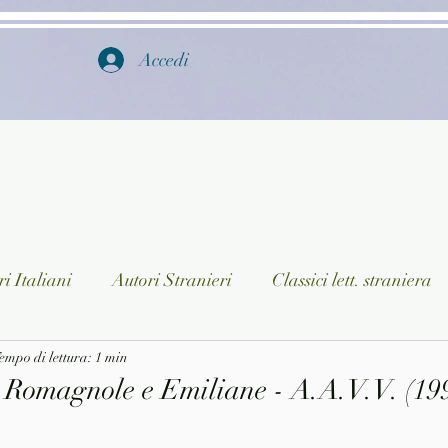
Accedi
i Italiani
Autori Stranieri
Classici lett. straniera
istica
empo di lettura: 1 min
Ragazzi
Lingua straniera
Dizionari/En
 Romagnole e Emiliane - A.A.V.V. (199
a/Musica
Collane
Autori greci e latini
Libri in