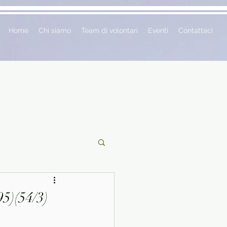
Home
Chi siamo
Team di volontari
Eventi
Contattaci
ciclopedie
5)(54/3)
 vetrina