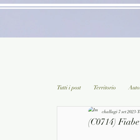
Tutti i post
Territorio
Autor
Classici lett. italiana
challagi
7 set 2023
Sagg
T
(C0714) Fiabe
Arte/Pittura
Teatro/Poesi