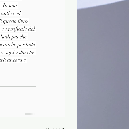
. In una 
caotica ed 
 questo libro 
e sacrificale del 
duali più che 
e anche per tutte 
: ogni volta che 
arli ancora e 