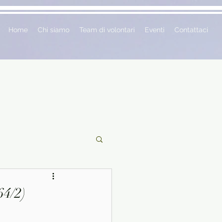
Home
Chi siamo
Team di volontari
Eventi
Contattaci
ciclopedie
64/2)
 vetrina