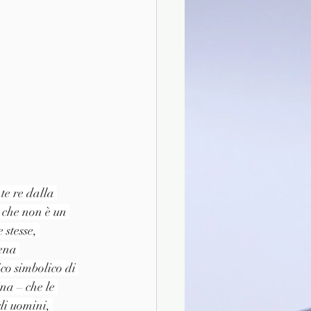
te re dalla 
 che non è un 
stesse, 
ena 
co simbolico di 
na – che le 
li uomini, 