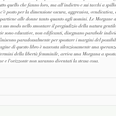
to quello che fanno loro, ma all'indietro e sui tacchi a spillo
c'è posto per la dimensione oscura, aggressiva, vendicativa, 
ppartiene alle donne tanto quanto agli uomini. Le Morgane di
a suo modo nello smontare il pregiudizio della natura gentile 
rie sono educative, non edificanti, disegnano parabole indivi
 finiscono paradossalmente per spostare i margini del possibil
pagine di questo libro è nascosta silenziosamente una speranza
 i termini della libertà femminile, arriva una Morgana a spost
ne e l'orizzonte non saranno diventati la stessa cosa.