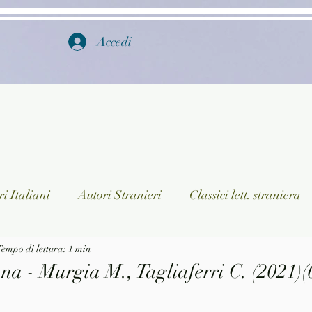
Accedi
i Italiani
Autori Stranieri
Classici lett. straniera
istica
empo di lettura: 1 min
Ragazzi
Lingua straniera
Dizionari/En
a - Murgia M., Tagliaferri C. (2021)(
a/Musica
Collane
Autori greci e latini
Libri in