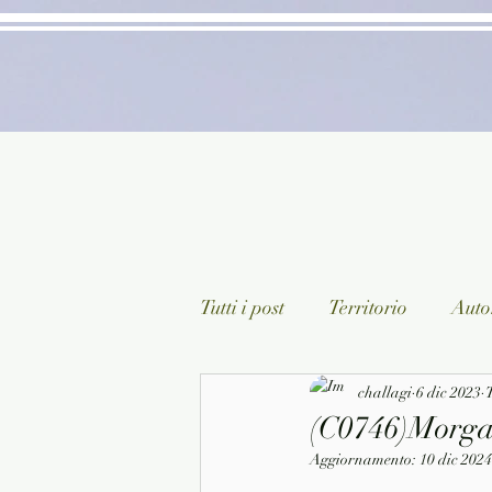
Tutti i post
Territorio
Autor
Classici lett. italiana
challagi
6 dic 2023
Sagg
T
(C0746)Morgan
Aggiornamento:
10 dic 2024
Arte/Pittura
Teatro/Poesi