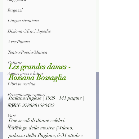
Ragazzi
Lingua straniera
Dizionari/Enciclopedie
Arte/Pittura
Teatro/Poesia/Musica
Collane
Les grandes dames - 
Autori greci e latini
Rossana Bossaglia
Libri in vetrina
Presentazione autori
Italiano/Inglese | 1995 | 141 pagine | 
ISBN: 9788881580422
Info
Vari
Due secoli di donne celebri. 
Poesia
Catalogo della mostra (Milano, 
palazzo della Ragione, 6-31 ottobre 