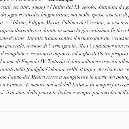
vrani, sei città: questa è l'Italia del XV secolo, dilaniata da g
da signori talvolta lungimiranti, ma molto spesso assetati di 
a. A Milano, Filippo Maria, l'ultimo dei Visconti, in assenza 
propria discendenza dando in sposa la giovanissima figlia a 
omo d'arme. Intanto trama contro il nemico giurato, Venezia
no generale, il conte di Carmagnola. Ma i Condulmer non te
il complotto e riescono a imporre sul soglio di Pietro proprio
l nome di Eugenio IV. Tuttavia il duca milanese troverà allea
tanti della famiglia Colonna, ostili al papa che viene da Ven
Solo l'aiuto dei Medici riesce a scongiurare la morte del pontef
o a Firenze. E mentre nel sud dell'Italia si fa sempre più cru
i, il destino della penisola italica è sempre più avvolto nell'i