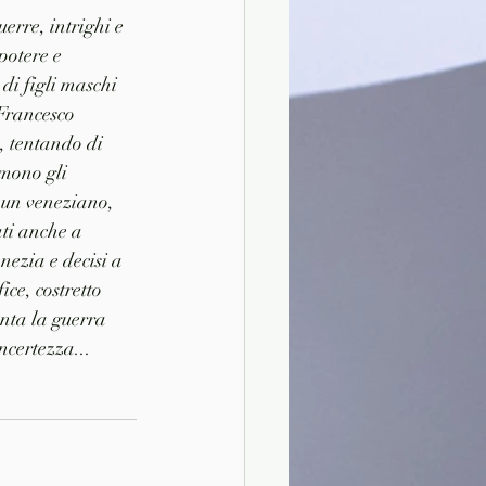
uerre, intrighi e 
potere e 
di figli maschi 
Francesco 
, tentando di 
mono gli 
 un veneziano, 
ti anche a 
ezia e decisi a 
ice, costretto 
enta la guerra 
ncertezza...