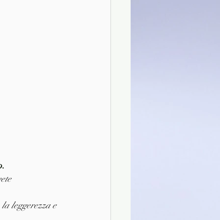
o.
ete 
 la leggerezza e 