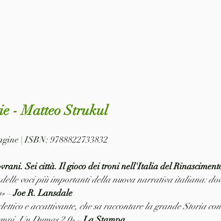
tie - Matteo Strukul
pagine | ISBN: 
9788822733832
ovrani. Sei città. Il gioco dei troni nell'Italia del Rinasciment
delle voci più importanti della nuova narrativa italiana: dov
o»
 – 
Joe R. Lansdale
lettico e accattivante, che sa raccontare la grande Storia con
 tempi. Un Dumas 2.0»
 – 
La Stampa