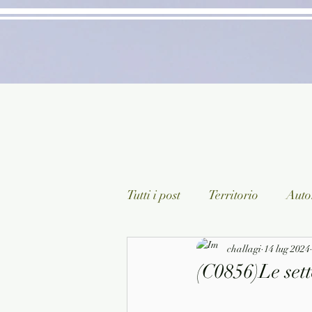
Tutti i post
Territorio
Autor
Classici lett. italiana
challagi
14 lug 2024
Sagg
(C0856)Le sett
Arte/Pittura
Teatro/Poesi