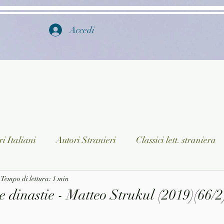
Accedi
i Italiani
Autori Stranieri
Classici lett. straniera
istica
Tempo di lettura: 1 min
Ragazzi
Lingua straniera
Dizionari/En
e dinastie - Matteo Strukul (2019)(66/2
a/Musica
Collane
Autori greci e latini
Libri in