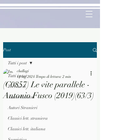
Post
Tutti i post
challagi
Tutti i post
18 lug 2024
Tempo di lettura: 2 min
(C0857) Le vite parallele -
Territorio
Antonio Fusco (2019)(63/3)
Autori Italiani
Autori Stranieri
Classici lett. straniera
Classici lett. italiana
Saggistica