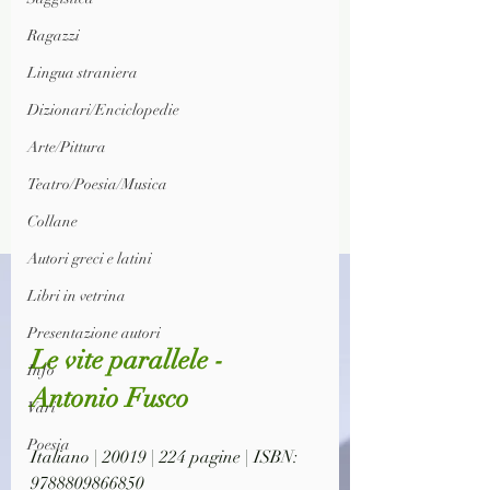
Ragazzi
Lingua straniera
Dizionari/Enciclopedie
Arte/Pittura
Teatro/Poesia/Musica
Collane
Autori greci e latini
Libri in vetrina
Presentazione autori
Le vite parallele - 
Info
Antonio Fusco
Vari
Poesia
Italiano | 20019 | 224 pagine | ISBN: 
9788809866850