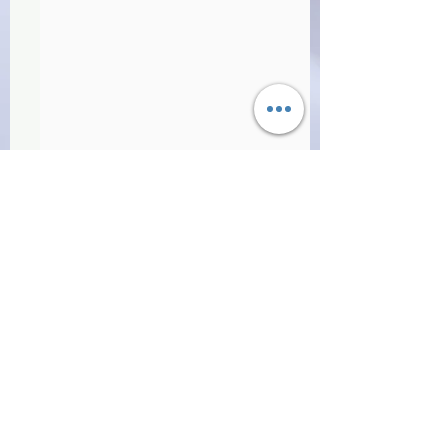
Commenti
(C0688)Quel ramo del
(3666)Ombre sul Na
Scrivi un commento...
lago di Como - Maria
- Rosa Teruzzi (202
Teresa Giaveri (2021)
(66/3)
(63/4)