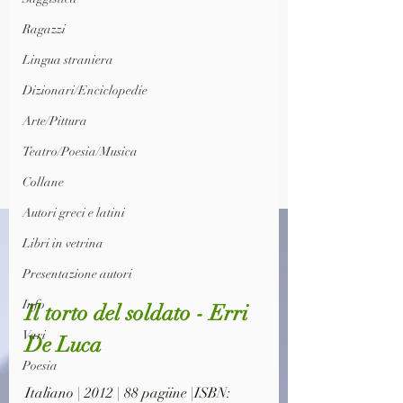
Ragazzi
Lingua straniera
Dizionari/Enciclopedie
Arte/Pittura
Teatro/Poesia/Musica
Collane
Autori greci e latini
Libri in vetrina
Presentazione autori
Info
Il torto del soldato - Erri 
Vari
De Luca
Poesia
Italiano | 2012 | 88 pagiine |ISBN: 