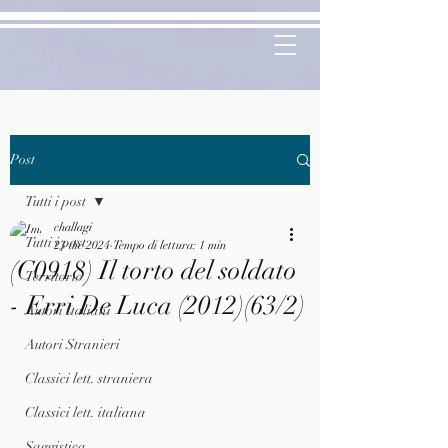
Post
Tutti i post
challagi
Tutti i post
23 dic 2024
Tempo di lettura: 1 min
(C0918) Il torto del soldato
Territorio
- Erri De Luca (2012)(63/2)
Autori Italiani
Autori Stranieri
Classici lett. straniera
Classici lett. italiana
Saggistica