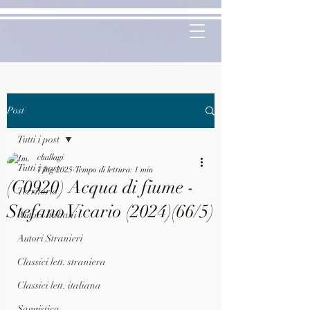
Post
Tutti i post
challagi
Tutti i post
7 lug 2025
Tempo di lettura: 1 min
(C0920) Acqua di fiume -
Territorio
Stefano Vicario (2024)(66/5)
Autori Italiani
Autori Stranieri
Classici lett. straniera
Classici lett. italiana
Saggistica