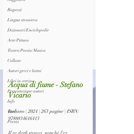
Ragazzi
Lingua straniera
Dizionari/Enciclopedie
Arte/Pittura
Teatro/Poesia/Musica
Collane
Autori greci e latini
Libri in vetrina
Acqua di fiume - Stefano 
Presentazione autori
Vicario
Info
Italiano | 2024 | 263 pagine | ISBN: 
Vari
9788834616413
Poesia
Il re degli stracci, nonché l’ex 