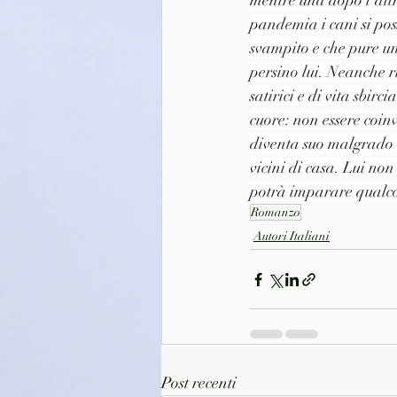
mentre una dopo l'altr
pandemia i cani si po
svampito e che pure un
persino lui. Neanche r
satirici e di vita sbirc
cuore: non essere coin
diventa suo malgrado i
vicini di casa. Lui no
potrà imparare qualcos
Romanzo
Autori Italiani
Post recenti