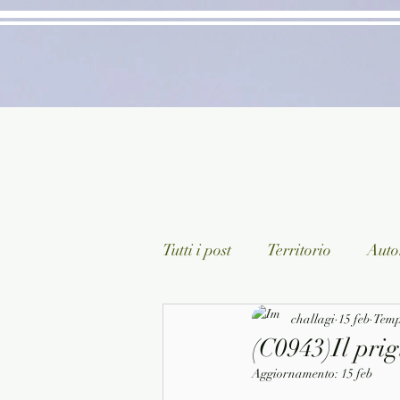
Tutti i post
Territorio
Autor
Classici lett. italiana
challagi
15 feb
Sagg
Tempo
(C0943)Il prig
Aggiornamento:
15 feb
Arte/Pittura
Teatro/Poesi