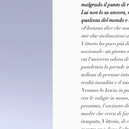
malgrado il punto di r
Lui non lo sa ancora, 
qualcosa del mondo e d
«Floriana dice che son
mie due inclinazioni 
Vittorio ha poco piú d
nazionale: un giorno s
cui l'universo odora d
pandemia lo prende in 
milioni di persone into
realtà inaudita e il su
Nessuno lo lascia in p
con le valigie in mano,
prossimo, l'anziano di
madre che cerca di far
insaputa, Vittorio, di 