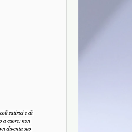
i satirici e di 
ro a cuore: non 
own diventa suo 