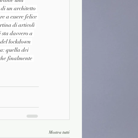
urante una 
i un architetto 
 a essere felice 
ina di articoli 
li sta davvero a 
i del lockdown 
: quella dei 
che finalmente 
Mostra tutti