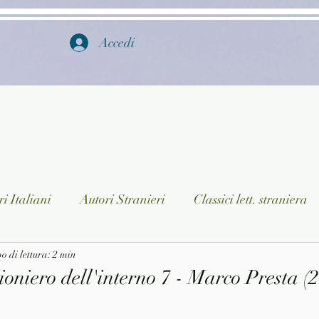
Accedi
i Italiani
Autori Stranieri
Classici lett. straniera
istica
 di lettura: 2 min
Ragazzi
Lingua straniera
Dizionari/En
ioniero dell'interno 7 - Marco Presta (
a/Musica
Collane
Autori greci e latini
Libri in