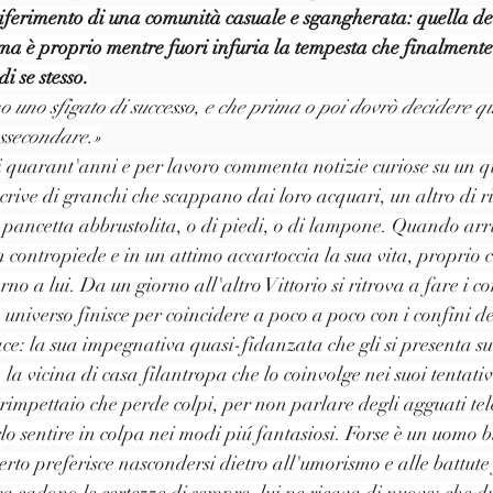
iferimento di una comunità casuale e sgangherata: quella dei 
ma è proprio mentre fuori infuria la tempesta che finalment
i se stesso.
o uno sfigato di successo, e che prima o poi dovrò decidere qu
assecondare.»
i quarant'anni e per lavoro commenta notizie curiose su un q
crive di granchi che scappano dai loro acquari, un altro di r
i pancetta abbrustolita, o di piedi, o di lampone. Quando arri
contropiede e in un attimo accartoccia la sua vita, proprio 
rno a lui. Da un giorno all'altro Vittorio si ritrova a fare i c
o universo finisce per coincidere a poco a poco con i confini 
ace: la sua impegnativa quasi-fidanzata che gli si presenta su
 la vicina di casa filantropa che lo coinvolge nei suoi tentativi
rimpettaio che perde colpi, per non parlare degli agguati tele
lo sentire in colpa nei modi piú fantasiosi. Forse è un uomo 
certo preferisce nascondersi dietro all'umorismo e alle battute