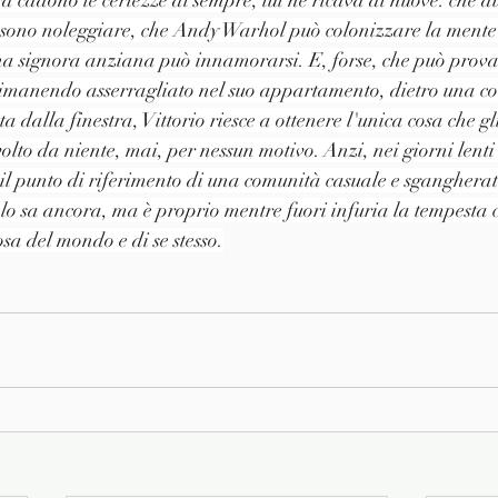
a cadono le certezze di sempre, lui ne ricava di nuove: che d
ssono noleggiare, che Andy Warhol può colonizzare la mente d
a signora anziana può innamorarsi. E, forse, che può provare
imanendo asserragliato nel suo appartamento, dietro una cort
iata dalla finestra, Vittorio riesce a ottenere l'unica cosa che g
volto da niente, mai, per nessun motivo. Anzi, nei giorni lent
l punto di riferimento di una comunità casuale e sgangherata
n lo sa ancora, ma è proprio mentre fuori infuria la tempesta 
a del mondo e di se stesso.