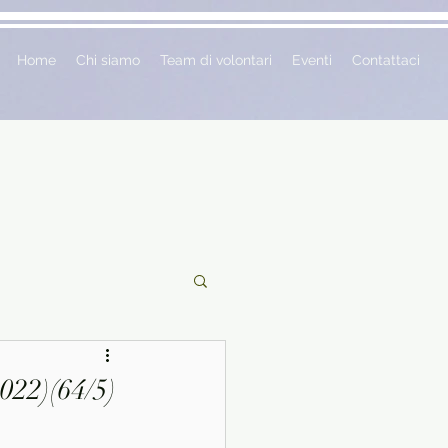
Home
Chi siamo
Team di volontari
Eventi
Contattaci
ciclopedie
2022)(64/5)
 vetrina