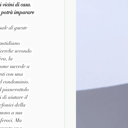
vicini di casa. 
e potrà imparare 
ale di queste 
uotidiano 
icerche secondo 
va, la 
come succede a 
onti con una 
del condominio. 
l pianerottolo 
 di aiutare il 
fonici della 
buono a sua 
 feroci. Ma 