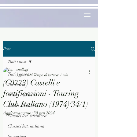
Post
Tutti i post
challagi
Tutti i post
5 gen 2024
Tempo di lettura: 1 min
(C0773) Castelli e
Territorio
fortificazioni - Touring
Autori Italiani
Club Italiano (1974)(34/1)
Autori Stranieri
Aggiornamento:
30 gen 2024
Classici lett. straniera
Classici lett. italiana
Saggistica