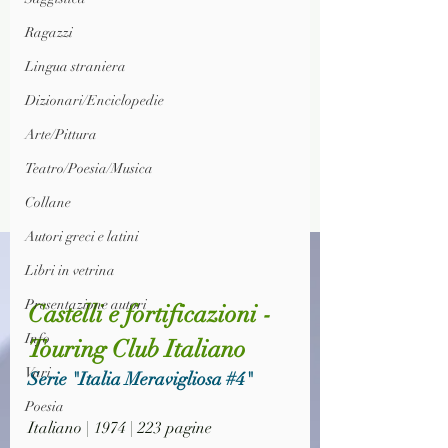
Ragazzi
Lingua straniera
Dizionari/Enciclopedie
Arte/Pittura
Teatro/Poesia/Musica
Collane
Autori greci e latini
Libri in vetrina
Presentazione autori
Castelli e fortificazioni - 
Info
Touring Club Italiano
Vari
Serie "Italia Meravigliosa 
#4
"
Poesia
Italiano | 1974 | 223 pagine