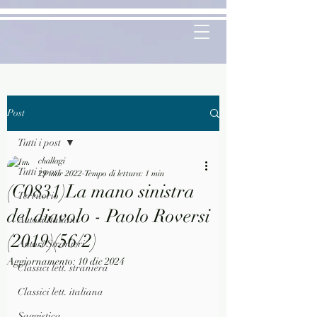
Post
Tutti i post
challagi
Tutti i post
29 mar 2022
Tempo di lettura: 1 min
(C0831)La mano sinistra
Territorio
del diavolo - Paolo Roversi
Autori Italiani
(2019)(56/2)
Autori Stranieri
Aggiornamento:
10 dic 2024
Classici lett. straniera
Classici lett. italiana
Saggistica