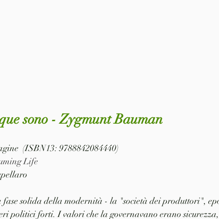
que sono - Zygmunt Bauman
 pagine  (ISBN13: 9788842084440)
uming Life
pellaro
 fase solida della modernità - la "società dei produttori", ep
eri politici forti. I valori che la governavano erano sicurezza, 