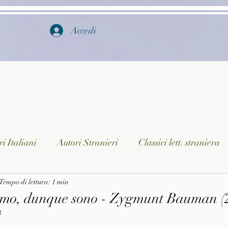
Accedi
i Italiani
Autori Stranieri
Classici lett. straniera
istica
Tempo di lettura: 1 min
Ragazzi
Lingua straniera
Dizionari/En
mo, dunque sono - Zygmunt Bauman (2
3
a/Musica
Collane
Autori greci e latini
Libri in