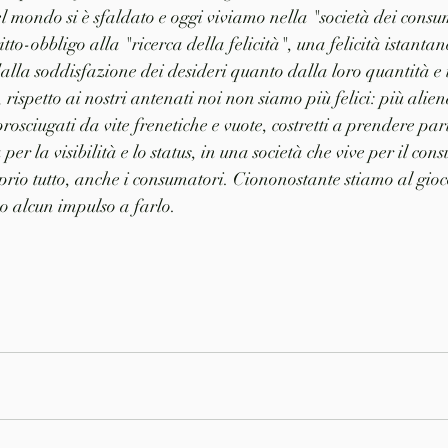
 mondo si è sfaldato e oggi viviamo nella "società dei consuma
itto-obbligo alla "ricerca della felicità", una felicità istanta
alla soddisfazione dei desideri quanto dalla loro quantità e i
ispetto ai nostri antenati noi non siamo più felici: più alie
 prosciugati da vite frenetiche e vuote, costretti a prendere par
per la visibilità e lo status, in una società che vive per il co
prio tutto, anche i consumatori. Ciononostante stiamo al gioco
o alcun impulso a farlo.