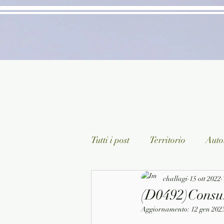
Tutti i post
Territorio
Autor
Classici lett. italiana
challagi
15 ott 2022
Sagg
(D0492)Consu
Aggiornamento:
12 gen 202
Arte/Pittura
Teatro/Poesi