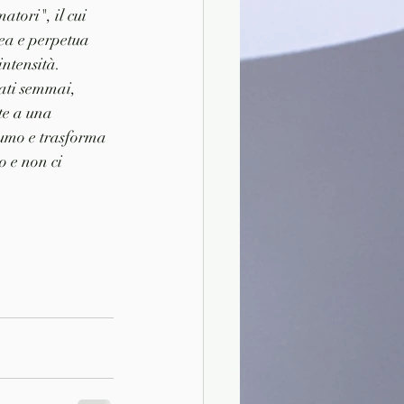
tori", il cui 
nea e perpetua 
ntensità. 
nati semmai, 
te a una 
nsumo e trasforma 
 e non ci 