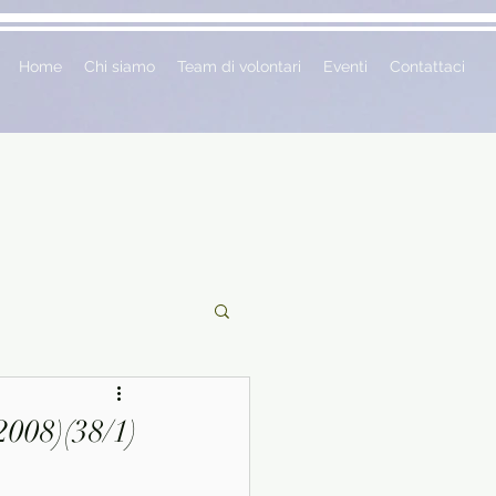
Home
Chi siamo
Team di volontari
Eventi
Contattaci
ciclopedie
008)(38/1)
 vetrina