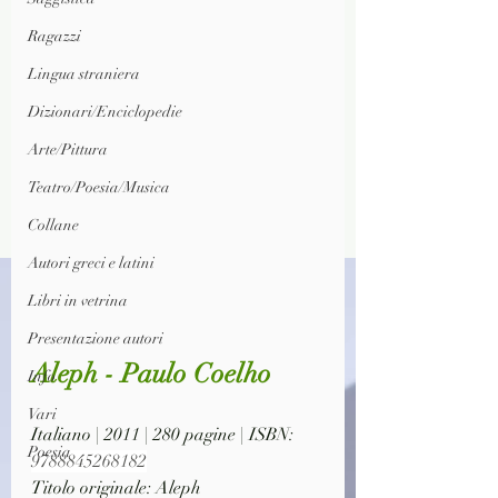
Ragazzi
Lingua straniera
Dizionari/Enciclopedie
Arte/Pittura
Teatro/Poesia/Musica
Collane
Autori greci e latini
Libri in vetrina
Presentazione autori
Aleph - Paulo Coelho
Info
Vari
Italiano | 2011 | 280 pagine | ISBN: 
Poesia
9788845268182
Titolo originale: Aleph