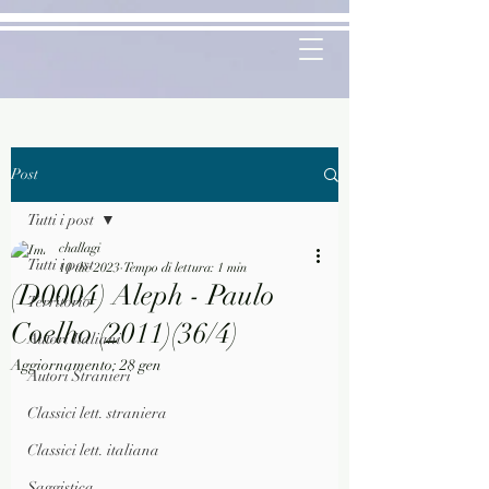
Post
Tutti i post
challagi
Tutti i post
10 dic 2023
Tempo di lettura: 1 min
(D0004) Aleph - Paulo
Territorio
Coelho (2011)(36/4)
Autori Italiani
Aggiornamento:
28 gen
Autori Stranieri
Classici lett. straniera
Classici lett. italiana
Saggistica