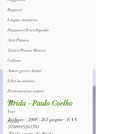
Ragazzi
Lingua straniera
Dizionari/Enciclopedie
Arte/Pittura
Teatro/Poesia/Musica
Collane
Autori greci e latini
Libri in vetrina
Presentazione autori
Info
Brida - Paulo Coelho
Vari
Italiano | 2008 | 263 pagine | EAN: 
Poesia
9788845261701