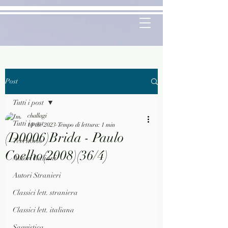
Post
Tutti i post
challagi
Tutti i post
10 dic 2023
Tempo di lettura: 1 min
(D0006)Brida - Paulo
Territorio
Coelho(2008)(36/4)
Autori Italiani
Autori Stranieri
Classici lett. straniera
Classici lett. italiana
Saggistica