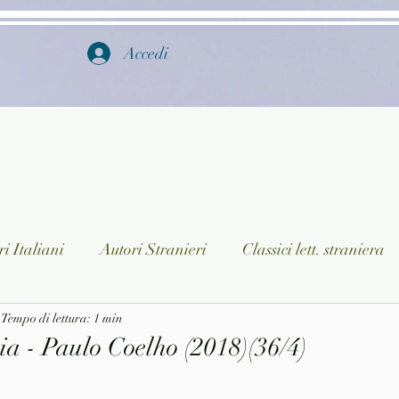
Accedi
i Italiani
Autori Stranieri
Classici lett. straniera
istica
Tempo di lettura: 1 min
Ragazzi
Lingua straniera
Dizionari/En
ia - Paulo Coelho (2018)(36/4)
a/Musica
Collane
Autori greci e latini
Libri in