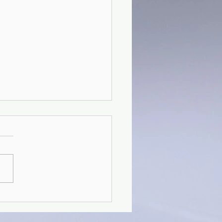
41)Un uomo pericoloso -
t Crais (2021)(03/4)