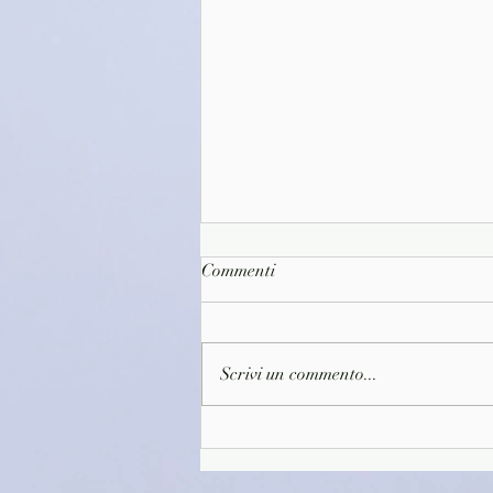
Commenti
Scrivi un commento...
(D1646)Il primo caffè della
giornata - Toshikazu
Kawaguchi (2022)(