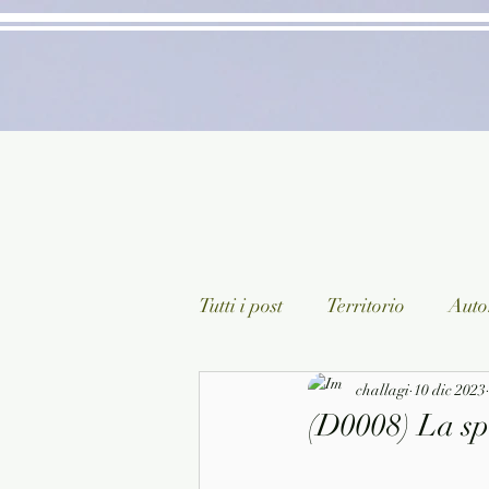
Tutti i post
Territorio
Autor
Classici lett. italiana
challagi
10 dic 2023
Sagg
(D0008) La sp
Arte/Pittura
Teatro/Poesi