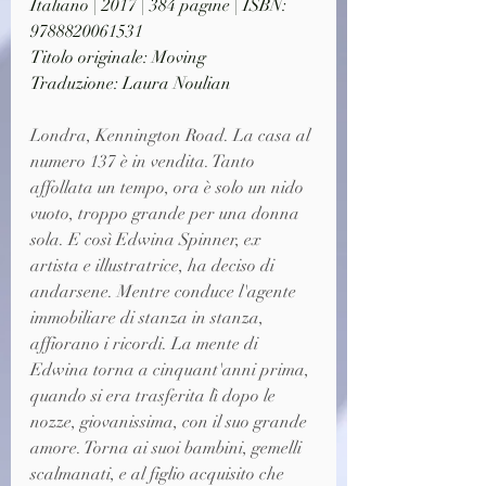
Italiano | 2017 | 384 pagine | ISBN: 
9788820061531
Titolo originale: Moving
Traduzione: Laura Noulian
Londra, Kennington Road. La casa al 
numero 137 è in vendita. Tanto 
affollata un tempo, ora è solo un nido 
vuoto, troppo grande per una donna 
sola. E così Edwina Spinner, ex 
artista e illustratrice, ha deciso di 
andarsene. Mentre conduce l'agente 
immobiliare di stanza in stanza, 
affiorano i ricordi. La mente di 
Edwina torna a cinquant'anni prima, 
quando si era trasferita lì dopo le 
nozze, giovanissima, con il suo grande 
amore. Torna ai suoi bambini, gemelli 
scalmanati, e al figlio acquisito che 