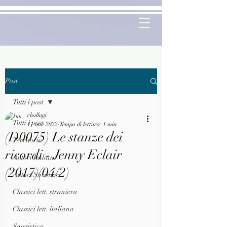
Post
Tutti i post
challagi
Tutti i post
11 nov 2022
Tempo di lettura: 1 min
(D0075) Le stanze dei
Territorio
ricordi - Jenny Eclair
Autori Italiani
(2017)(04/2)
Autori Stranieri
Classici lett. straniera
Classici lett. italiana
Saggistica