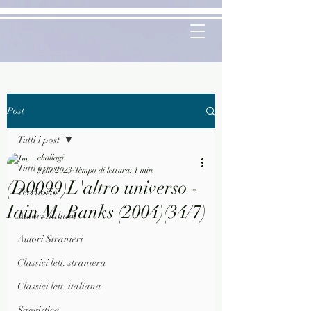
Post
Tutti i post
challagi
Tutti i post
9 dic 2023
Tempo di lettura: 1 min
(D0099)L'altro universo -
Territorio
Iain M. Banks (2004)(34/7)
Autori Italiani
Autori Stranieri
Classici lett. straniera
Classici lett. italiana
Saggistica