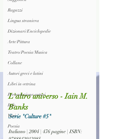
Ragazzi
Lingua straniera
Dizionari/Enciclopedie
Arte/Pittura
Teatro/Poesia/Musica
Collane
Autori greci e latini
Libri in vetrina
L'altro universo - Iain M. 
Presentazione autori
Banks
Info
Serie "Culture 
#5
"
Vari
Poesia
Italiano | 2004 | 476 pagine | ISBN: 
9788842913085