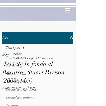
Post
Tutti i post
challagi
Tutti i post
27 dic 2024
Tempo di lettura: 1 min
(D1146) In fondo al
Territorio
Baratro -Stuart Pawson
Autori Italiani
(2008)(14/3)
Autori Stranieri
Aggiornamento:
17 gen
Classici lett. straniera
Classici lett. italiana
Saggistica