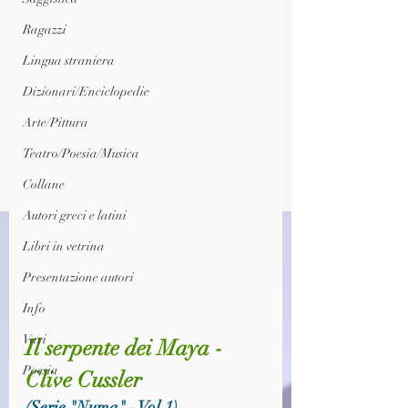
Ragazzi
Lingua straniera
Dizionari/Enciclopedie
Arte/Pittura
Teatro/Poesia/Musica
Collane
Autori greci e latini
Libri in vetrina
Presentazione autori
Info
Vari
Il serpente dei Maya - 
Poesia
Clive Cussler
(Serie "Numa" - Vol.1)