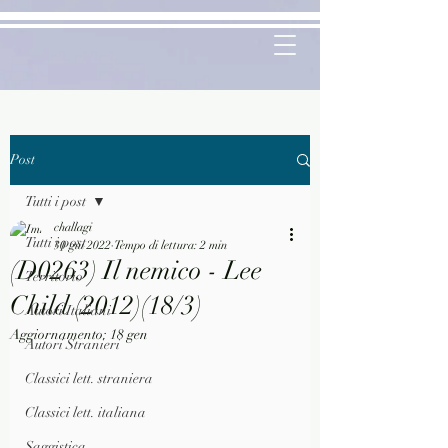
Post
Tutti i post
challagi
Tutti i post
30 giu 2022
Tempo di lettura: 2 min
(D0263) Il nemico - Lee
Territorio
Child (2012)(18/3)
Autori Italiani
Aggiornamento:
18 gen
Autori Stranieri
Classici lett. straniera
Classici lett. italiana
Saggistica