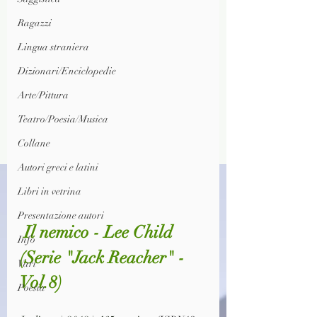
Ragazzi
Lingua straniera
Dizionari/Enciclopedie
Arte/Pittura
Teatro/Poesia/Musica
Collane
Autori greci e latini
Libri in vetrina
Presentazione autori
 Il nemico - Lee Child
Info
(Serie "Jack Reacher" - 
Vari
Vol.8)
Poesia